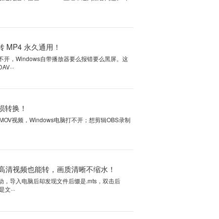
打开？MOV转MP4三步搞定全设备
kTime格式，在苹果生态里畅通无阻，但在Windows上经常遇到兼容问题。
原因、支持M···
？完整教程 + 一键转 MP4 永久通用！
像，拷进电脑后双击却打不开，Windows自带播放器要么报错要么黑屏
户都遇到过的糟心事。DAV···
转？三步搞定，视频无损转换！
电视播不了；用手机录的MOV视频，Windows电脑打不开；想剪辑OBS
……这些糟心事说到···