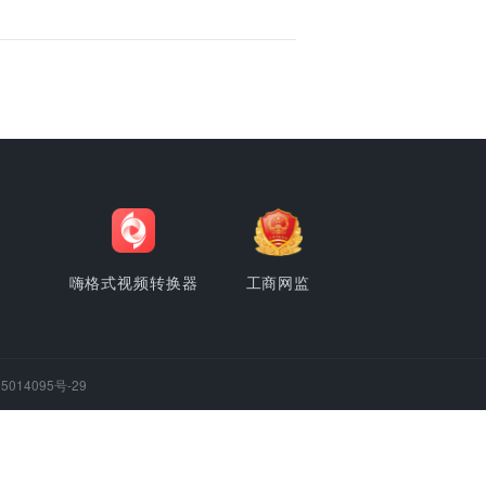
，电视播不了？键转MP4，大屏观影零门槛！
影，满心期待拷进U盘插到电视上，结果屏幕显示“格式不支持”或直接没反
过的糟心事。MKV虽然画质好···
整个文件夹拖进去，无损合并一键搞定！
想合成一个完整的Vlog；课程录屏被分成多个文件，合并后才方便回看
才能顺畅播放……这些零散的···
>