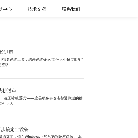
购买
帮助中心
技术文档
联系我
缩，200MB限制轻松过审
试认证材料，兴冲冲地点开报名系统上传，结果系统提示“文件大小超过限
后一步，还得重新压缩、调整格···
质无损文件减半，系统秒过审
上传视频时提示“文件过大，请压缩后重试”——这是很多参赛者都遇到过
心剪辑的作品，却因为文件太大···