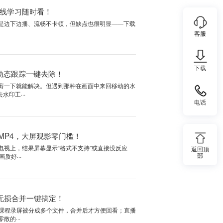
频格式如何转mp4？高清视频也能转，画质清晰不缩水！
录像、旅行记录或重要活动，导入电脑后却发现文件后缀是.mts，双击后
错要么黑屏。别担心，这不是文···
一键合并转MP4，离线学习随时看！
ream）格式专为网络传输设计，优点是边下边播、流畅不卡顿，但缺点也很明显—
介绍TS···
工具搞不定！用AI，动态跟踪一键去除！
，边角的水印还好说，裁剪一下就能解决。但遇到那种在画面中来回移
O、移动的台标），普通去水印工···