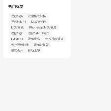
体积小、自动循
转换器一键截取视
热门标签
视频转换
视频格式转换
视频转MP4
MOV转MP4
MOV格式
iPhone拍的MOV视频
视频转gif
视频转MP4格式
flv转mp4
视频压缩
MOV视频播
监控视频转换
视频转换器
视频合并
移动水印