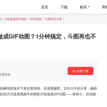
首页
下载
么把视频中的一小段做成GIF动图？1分钟搞定，斗图再也不愁！
小段做成GIF动图？1分钟搞定，斗
026-04-27
换器
0+音视频格式批量转换
笑的、高燃的瞬间想保存下来反复回味。存成视频吧，文件大