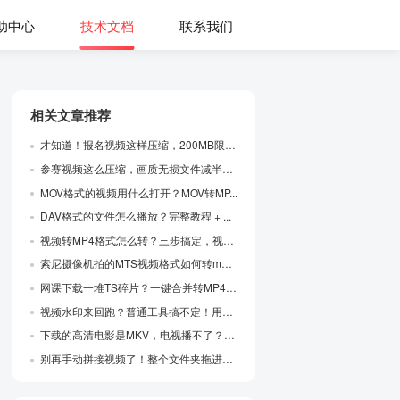
购买
帮助中心
技术文档
联系我
相关文章推荐
图再也不
MOV格式的视频用什么打开？MOV转MP.
DAV格式的文件怎么播放？完整教程 + .
免费下载
不好分享；截静