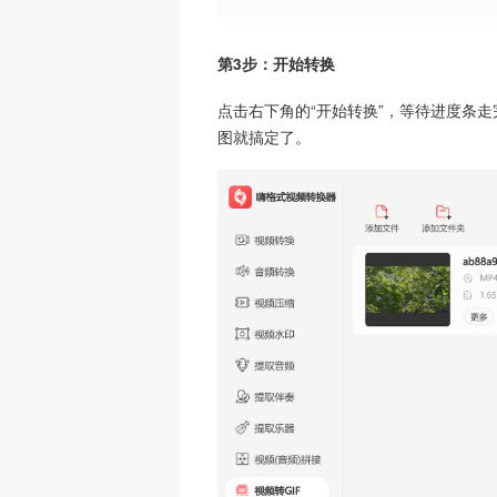
半。
原视频通常30fps
帧率：
正常、加速或慢放
速度：
所有参数都支持实时预览，所