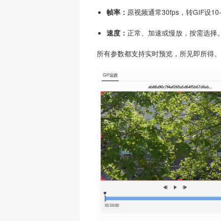
多个视频
💡 支持批量导入，
第2步：设置GIF参数（核心
点击右侧的“GIF设置”，进行
拖动时间轴上的
片段截取：
建议设480px或
分辨率：