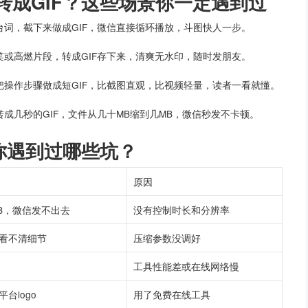
视频转成GIF？这些场景你一定
经典表情或台词，截下来做成GIF，微信直接循环播放，斗图快
几秒钟的爆笑或高燃片段，转成GIF存下来，清爽无水印，随时
做PPT时，把操作步骤做成短GIF，比截图直观，比视频轻量
神操作，转成几秒的GIF，文件从几十MB缩到几MB，微信秒
F时，你遇到过哪些坑？