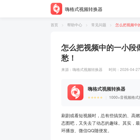
嗨格式视频转换器
首页
>
帮助中心
>
常见问题
>
怎
怎么把视频中的一
愁！
来源：
嗨格式视频转换器
时间：2
嗨格式视频转
⭐⭐⭐⭐⭐
|
100
刷剧或看短视频时，总有些搞