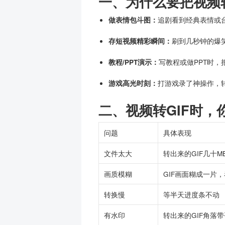
一、为什么要把
追剧看到
做表情包斗图：
刷到
存短视频精彩瞬间：
写教程或
教程/PPT演示：
打游戏录了
游戏高光时刻：
二、视频转GI