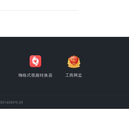
怎么打开？
 Modulation，是一种用于数字音频编码的格式。其起源可以追溯到20世纪初
信号···
批量转换压缩音频~
Audio Codec）是一种开放源代码的无损音频编解码器，由Josh Coalson在20
>