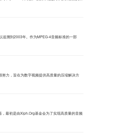
？超快速的方法~
Layer III）是一种有损音频压缩格式，于1993年问世。它的出现是为了解决音
···
教你高音质转换方法~
音频文件格式，其起源可以追溯到2003年。作为MPEG-4音频标准的一
od等苹果设备，···
简单方法~
件格式源自Xiph.Org基金会的开源努力，旨在为数字视频提供高质量的压缩解
放、自由多媒体···