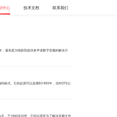
购买
帮助中心
技术文档
联系我
音质转换的方法~
er Systems）文件格式起源于1993年，最初是为电影院提供多声道数字音频的解
··
用什么播放器打开？
ater Systems，是一种数字音频编码格式。它的起源可以追溯到1993年，当时D
·