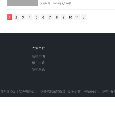
pcm是什么文件格式？
PCM，全称Pulse Code
电信领域开始使用PCM作为模拟
发布时间：2024年4月28日
flac转aac怎么转？
FLAC（Free Lossless 
创立。其目标是提···
发布时间：2024年4月26日
1
2
3
4
5
6
7
8
9
10
11