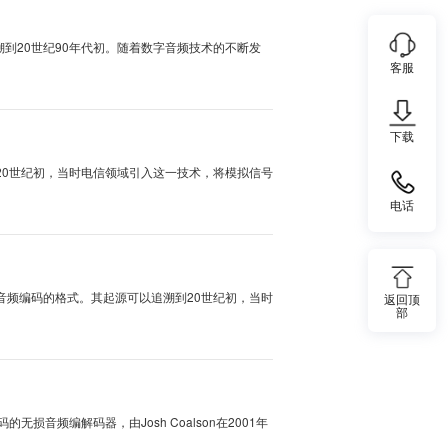
用什么软件播放？
件格式起源于开源的Ogg媒体容器，最初是由Xiph.Org基金会为了实现高质量
设计理念是···
超快的批量转换方法~
ayer III）文件格式的诞生可以追溯到20世纪90年代初。随着数字音频技术的不
质成···
教你无损输出高音质~
odulation）文件格式可以追溯到20世纪初，当时电信领域引入这一技术，将模
频时代···